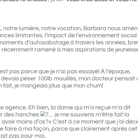
X, notre lumière, notre vocation, Barbara nous amè
ances limitantes, l’impact de l’environnement social
 moments d’autosabotage à travers les années, bre
a récemment ramené à mes aspirations de jeuness
est pas parce que je n’ai pas essayé! À l’époque,
e devais peser 100lb mouillés, mon docteur pensait
 fait, je mangeais plus que mon chum!
ne agence. Eh bien, la dame qui m’a reçue m’a dit
rir des hanches
… je me souviens m’être fait la
e avoir moins d’os?» C’est à ce moment que j’ai déc
e le faire à ma façon, parce que clairement après cet
tait pas pour moi.