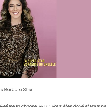
ire Barbara Sher.
Refuse to choose
, je lis :
V
ous êtes doué et vous ne 